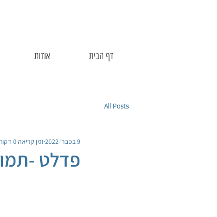
דף הבית
אודות
All Posts
9 בפבר׳ 2022
זמן קריאה 0 דקות
פדלט -תמונ