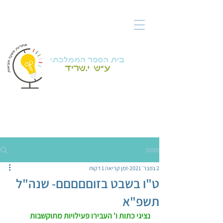
פוסט
2 בפבר׳ 2021
זמן קריאה 1 דקות
ט"ו בשבט בזוםםםםם- שנה"ל
תשפ"א
נציגי כתות ו' העבירו פעילויות מתוקשבות 