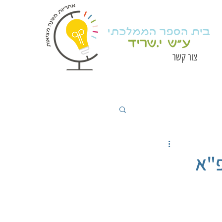
צור קשר
פ"א