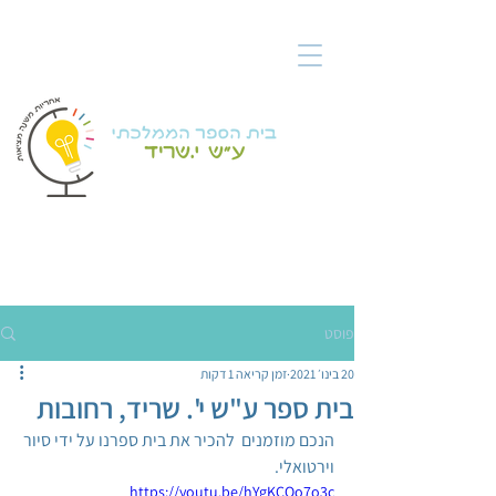
פוסט
20 בינו׳ 2021
זמן קריאה 1 דקות
בית ספר ע"ש י'. שריד, רחובות
הנכם מוזמנים  להכיר את בית ספרנו על ידי סיור 
וירטואלי. 
https://youtu.be/hYgKCOo7o3c